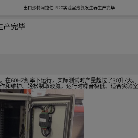
出口沙特阿拉伯LN20实验室液氮发生器生产完毕
生产完毕
在60HZ频率下运行，实际测试时产量超过了30升/天
操作和维护、轻松制取液氮。运行时噪音极低、适合实验