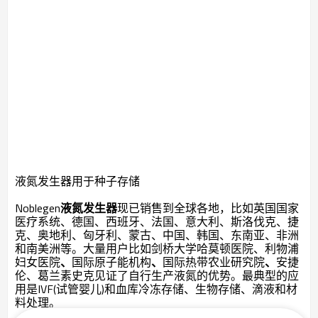
液氮发生器用于种子存储
Noblegen
液氮发生器
现已销售到全球各地，比如英国国家
医疗系统、德国、西班牙、法国、意大利、斯洛伐克、捷
克、奥地利、匈牙利、蒙古、中国、韩国、东南亚、非洲
和南美洲等。大量用户比如剑桥大学哈莫顿医院、利物浦
妇女医院
、
国际原子能机构
、
国际热带农业研究院
、
安捷
伦、葛兰素史克见证了自行生产液氮的优势。最典型的应
用是IVF(试管婴儿)和血库冷冻存储、生物存储、滴液和材
料处理。